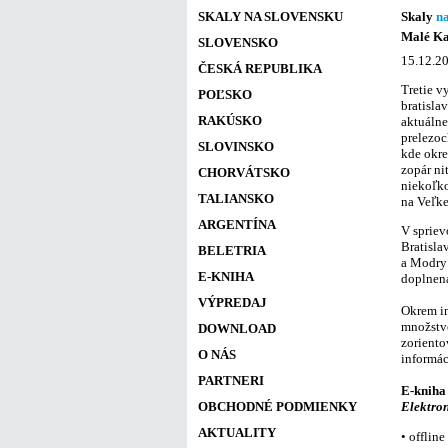
SKALY NA SLOVENSKU
Skaly
n
Malé Ka
SLOVENSKO
15.12.20
ČESKÁ REPUBLIKA
Tretie v
POĽSKO
bratisla
RAKÚSKO
aktuálne
prelezoc
SLOVINSKO
kde okre
zopár ni
CHORVÁTSKO
niekoľko
TALIANSKO
na Veľke
ARGENTÍNA
V spriev
Bratisla
BELETRIA
a Modry 
E-KNIHA
doplnená
VÝPREDAJ
Okrem in
množstvo
DOWNLOAD
zoriento
O NÁS
informác
PARTNERI
E-kniha
OBCHODNÉ PODMIENKY
Elektron
AKTUALITY
• offlin