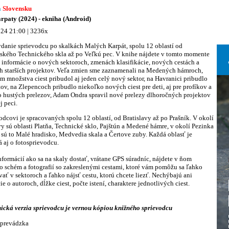
a
Slovensku
rpaty (2024) - ekniha (Android)
24 21:00 | 3236x
ydanie sprievodcu po skalkách Malých Karpát, spolu 12 oblastí od
vského Technického skla až po Veľkú pec. V knihe nájdete v tomto momente
 informácie o nových sektoroch, zmenách klasifikácie, nových cestách a
h starších projektov. Veľa zmien sme zaznamenali na Medených hámroch,
m množstva ciest pribudol aj jeden celý nový sektor, na Havranici pribudlo
tov, na Zlepencoch pribudlo niekoľko nových ciest pre deti, aj pre profíkov a
 hustých prelezov, Adam Ondra spravil nové prelezy dlhoročných projektov
j peci.
odcovi je spracovaných spolu 12 oblastí, od Bratislavy až po Prašník. V okolí
vy sú oblasti Platňa, Technické sklo, Pajštún a Medené hámre, v okolí Pezinka
sú to Malé hradisko, Medvedia skala a Čertove zuby. Každá oblasť je
 aj o fotosprievodcu.
formácií ako sa na skaly dostať, vrátane GPS súradníc, nájdete v ňom
 schém a fotografií so zakreslenými cestami, ktoré vám pomôžu sa ľahko
vať v sektoroch a ľahko nájsť cestu, ktorú chcete liezť. Nechýbajú ani
ie o autoroch, dĺžke ciest, počte istení, charaktere jednotlivých ciest.
ická verzia sprievodcu je vernou kópiou knižného sprievodcu
e prevádzka