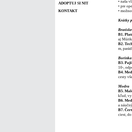
• naša v
ADOPTUJ SI NIT
• pre op
• možnos
KONTAKT
Krátky p
Bratisla
B1. Pla
aj Múrik
B
2. Tec
m, parád
Borinka
B
3. Paj
10-, odp
B
4. Me
cesty vš
Modra
B
5. Mal
kľud, vy
B
6. Med
a náučn
B
7. Čer
ciest, d