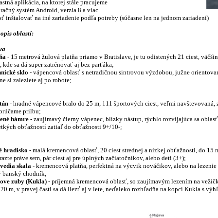
lastná aplikácia, na ktorej stále pracujeme
eračný systém Android, verzia 8 a viac
ť inštalovať na iné zariadenie podľa potreby (súčasne len na jednom zariadení)
opis oblastí:
va
tňa
- 15 metrová žulová platňa priamo v Bratislave, je tu odistených 21 ciest, väčši
, kde sa dá super zatrénovať aj bez parťáka;
hnické sklo
- vápencová oblasť s netradičnou sintrovou výzdobou, južne orientovaná
ne si zaleziete aj po robote;
štún
- hradné vápencové bralo do 25 m, 111 športových ciest, veľmi navštevovaná, z
orúčame prilbu;
dené hámre
- zaujímavý čierny vápenec, blízky nástup, rýchlo rozvíjajúca sa oblasť
etkých obťažností zatiaľ do obťažnosti 9+/10-;
é hradisko -
malá kremencová oblasť, 20 ciest strednej a nízkej obťažnosti, do 15 m
razte práve sem, pár ciest aj pre úplných začiatočníkov, alebo deti (3+);
vedia skala -
kremencová platňa, perfektná na výcvik nováčikov, alebo na lezenie s
ý banský chodník;
tove zuby (Kukla) -
príjemná kremencová oblasť, so zaujímavým lezením na vežičká
o 20 m, v pravej časti sa dá liezť aj v lete, neďaleko rozhľadňa na kopci Kukla s 