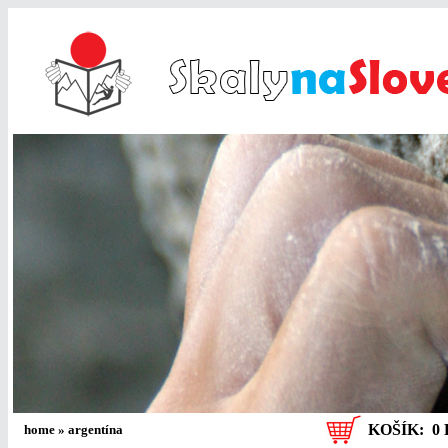
KOŠÍK:
0 
home
»
argentína