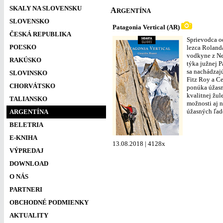
SKALY NA SLOVENSKU
A
RGENTÍNA
SLOVENSKO
Patagonia Vertical (AR)
ČESKÁ REPUBLIKA
Sprievodca o
POĽSKO
lezca Rolanda
vodkyne z Ne
RAKÚSKO
týka južnej P
sa nachádzajú
SLOVINSKO
Fitz Roy a Ce
CHORVÁTSKO
ponúka úžasn
kvalitnej žule
TALIANSKO
možnosti aj 
úžasných ľad
ARGENTÍNA
BELETRIA
E-KNIHA
13.08.2018 | 4128x
VÝPREDAJ
DOWNLOAD
O NÁS
PARTNERI
OBCHODNÉ PODMIENKY
AKTUALITY