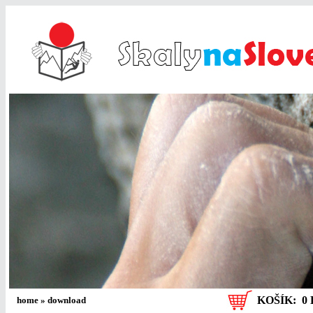
KOŠÍK:
0 
home
»
download