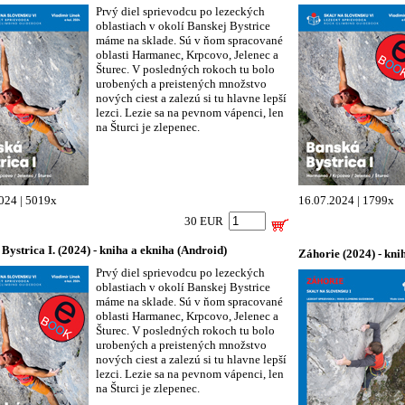
Prvý diel sprievodcu po lezeckých
oblastiach v okolí Banskej Bystrice
máme na sklade. Sú v ňom spracované
oblasti Harmanec, Krpcovo, Jelenec a
Šturec. V posledných rokoch tu bolo
urobených a preistených množstvo
nových ciest a zalezú si tu hlavne lepší
lezci. Lezie sa na pevnom vápenci, len
na Šturci je zlepenec.
024 | 5019x
16.07.2024 | 1799x
30 EUR
Bystrica I. (2024) - kniha a ekniha (Android)
Záhorie (2024) - kni
Prvý diel sprievodcu po lezeckých
oblastiach v okolí Banskej Bystrice
máme na sklade. Sú v ňom spracované
oblasti Harmanec, Krpcovo, Jelenec a
Šturec. V posledných rokoch tu bolo
urobených a preistených množstvo
nových ciest a zalezú si tu hlavne lepší
lezci. Lezie sa na pevnom vápenci, len
na Šturci je zlepenec.