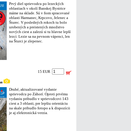
Prvý diel sprievodcu po lezeckých
oblastiach v okolí Banskej Bystrice
máme na sklade. Sú v ňom spracované
oblasti Harmanec, Krpcovo, Jelenec a
Šturec. V posledných rokoch tu bolo
urobených a preistených množstvo
nových ciest a zalezú si tu hlavne lepší
lezci. Lezie sa na pevnom vápenci, len
na Šturci je zlepenec.
15 EUR
ha
Druhé, aktualizované vydanie
sprievodcu po Záhorí. Oproti prvému
vydaniu pribudlo v sprievodcovi 143
ciest a 3 oblasti, pre lepšiu orientáciu
na skale pribudlo fotopo a k dispozícii
je aj elektronická verzia.