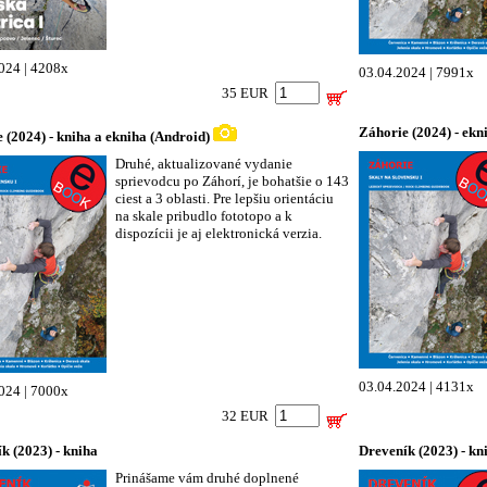
024 | 4208x
03.04.2024 | 7991x
35 EUR
Záhorie (2024) - ekn
 (2024) - kniha a ekniha (Android)
Druhé, aktualizované vydanie
sprievodcu po Záhorí, je bohatšie o 143
ciest a 3 oblasti. Pre lepšiu orientáciu
na skale pribudlo fototopo a k
dispozícii je aj elektronická verzia.
03.04.2024 | 4131x
024 | 7000x
32 EUR
k (2023) - kniha
Dreveník (2023) - kn
Prinášame vám druhé doplnené