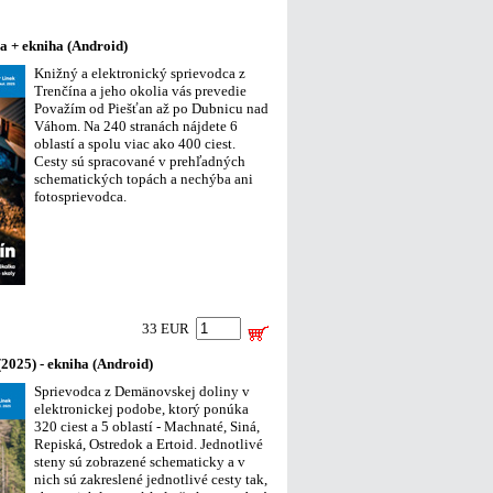
ha + ekniha (Android)
Knižný a elektronický sprievodca z
Trenčína a jeho okolia vás prevedie
Považím od Piešťan až po Dubnicu nad
Váhom. Na 240 stranách nájdete 6
oblastí a spolu viac ako 400 ciest.
Cesty sú spracované v prehľadných
schematických topách a nechýba ani
fotosprievodca.
33 EUR
2025) - ekniha (Android)
Sprievodca z Demänovskej doliny v
elektronickej podobe, ktorý ponúka
320 ciest a 5 oblastí - Machnaté, Siná,
Repiská, Ostredok a Ertoid. Jednotlivé
steny sú zobrazené schematicky a v
nich sú zakreslené jednotlivé cesty tak,