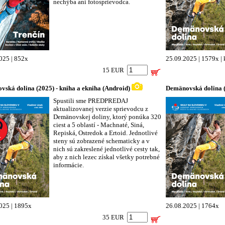
nechýba ani fotosprievodca.
025 | 852x
25.09.2025 | 1579x |
15 EUR
ská dolina (2025) - kniha a ekniha (Android)
Demänovská dolina (
Spustili sme PREDPREDAJ
aktualizovanej verzie sprievodcu z
Demänovskej doliny, ktorý ponúka 320
ciest a 5 oblastí - Machnaté, Siná,
Repiská, Ostredok a Ertoid. Jednotlivé
steny sú zobrazené schematicky a v
nich sú zakreslené jednotlivé cesty tak,
aby z nich lezec získal všetky potrebné
informácie.
025 | 1895x
26.08.2025 | 1764x
35 EUR