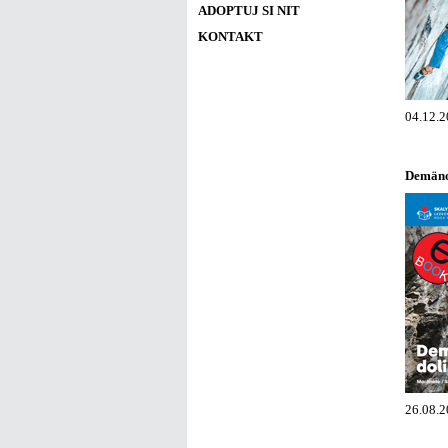
ADOPTUJ SI NIT
KONTAKT
04.12.2
Demänov
26.08.2