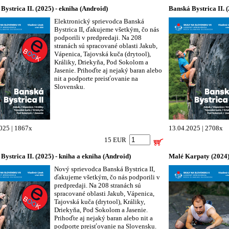
Bystrica II. (2025) - ekniha (Android)
Banská Bystrica II. (
Elektronický sprievodca Banská
Bystrica II, ďakujeme všetkým, čo nás
podporili v predpredaji. Na 208
stranách sú spracované oblasti Jakub,
Vápenica, Tajovská kuča (drytool),
Králiky, Driekyňa, Pod Sokolom a
Jasenie. Prihoďte aj nejaký baran alebo
nit a podporte preisťovanie na
Slovensku.
025 | 1867x
13.04.2025 | 2708x
15 EUR
Bystrica II. (2025) - kniha a ekniha (Android)
Malé Karpaty (2024)
Nový sprievodca Banská Bystrica II,
ďakujeme všetkým, čo nás podporili v
predpredaji. Na 208 stranách sú
spracované oblasti Jakub, Vápenica,
Tajovská kuča (drytool), Králiky,
Driekyňa, Pod Sokolom a Jasenie.
Prihoďte aj nejaký baran alebo nit a
podporte preisťovanie na Slovensku.