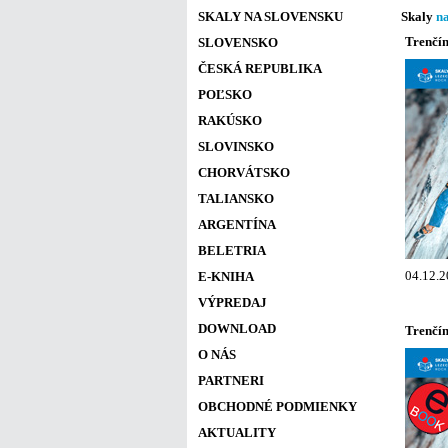
SKALY NA SLOVENSKU
Skaly
n
Trenčín
SLOVENSKO
ČESKÁ REPUBLIKA
POĽSKO
RAKÚSKO
SLOVINSKO
CHORVÁTSKO
TALIANSKO
ARGENTÍNA
BELETRIA
04.12.2
E-KNIHA
VÝPREDAJ
DOWNLOAD
Trenčín
O NÁS
PARTNERI
OBCHODNÉ PODMIENKY
AKTUALITY