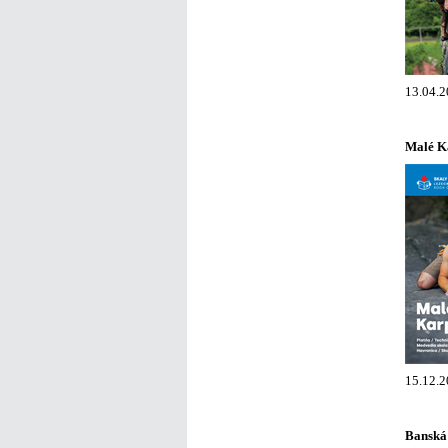
13.04.2
Malé Ka
15.12.2
Banská 