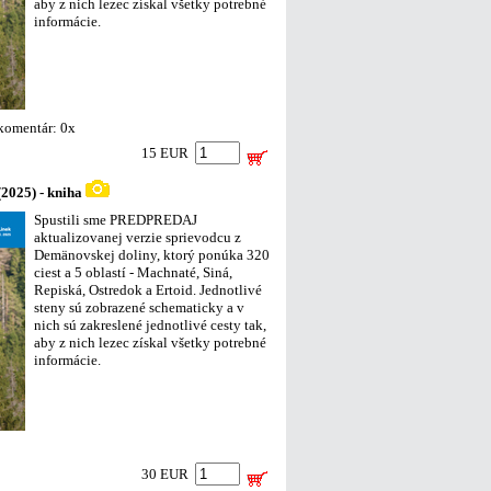
aby z nich lezec získal všetky potrebné
informácie.
 komentár: 0x
15 EUR
2025) - kniha
Spustili sme PREDPREDAJ
aktualizovanej verzie sprievodcu z
Demänovskej doliny, ktorý ponúka 320
ciest a 5 oblastí - Machnaté, Siná,
Repiská, Ostredok a Ertoid. Jednotlivé
steny sú zobrazené schematicky a v
nich sú zakreslené jednotlivé cesty tak,
aby z nich lezec získal všetky potrebné
informácie.
30 EUR