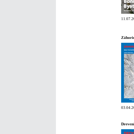
11.07.2
Záhorie
03.04.2
Drevení