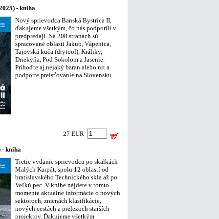
2025) - kniha
Nový sprievodca Banská Bystrica II,
ďakujeme všetkým, čo nás podporili v
predpredaji. Na 208 stranách sú
spracované oblasti Jakub, Vápenica,
Tajovská kuča (drytool), Králiky,
Driekyňa, Pod Sokolom a Jasenie.
Prihoďte aj nejaký baran alebo nit a
podporte preisťovanie na Slovensku.
27 EUR
 - kniha
Tretie vydanie sprievodcu po skalkách
Malých Karpát, spolu 12 oblastí od
bratislavského Technického skla až po
Veľkú pec. V knihe nájdete v tomto
momente aktuálne informácie o nových
sektoroch, zmenách klasifikácie,
nových cestách a prelezoch starších
projektov. Ďakujeme všetkým