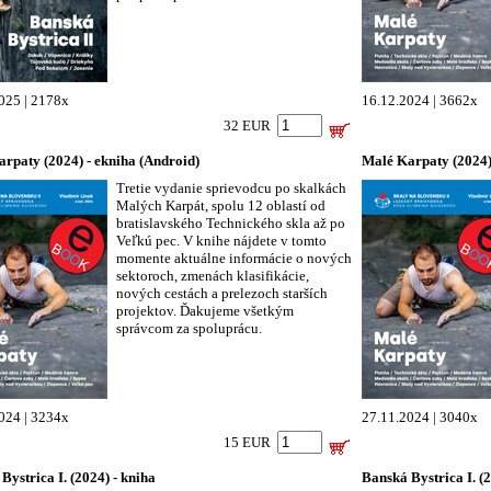
025 | 2178x
16.12.2024 | 3662x
32 EUR
rpaty (2024) - ekniha (Android)
Malé Karpaty (2024) 
Tretie vydanie sprievodcu po skalkách
Malých Karpát, spolu 12 oblastí od
bratislavského Technického skla až po
Veľkú pec. V knihe nájdete v tomto
momente aktuálne informácie o nových
sektoroch, zmenách klasifikácie,
nových cestách a prelezoch starších
projektov. Ďakujeme všetkým
správcom za spoluprácu.
024 | 3234x
27.11.2024 | 3040x
15 EUR
Bystrica I. (2024) - kniha
Banská Bystrica I. (