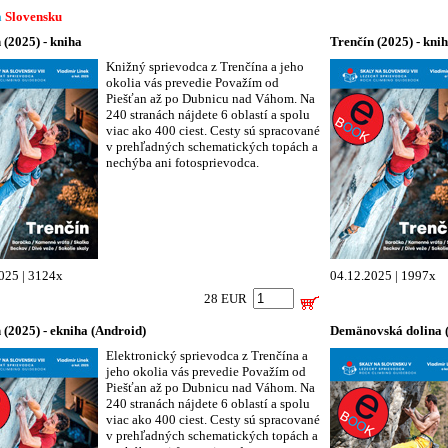
a
Slovensku
 (2025) - kniha
Trenčín (2025) - kni
Knižný sprievodca z Trenčína a jeho
okolia vás prevedie Považím od
Piešťan až po Dubnicu nad Váhom. Na
240 stranách nájdete 6 oblastí a spolu
viac ako 400 ciest. Cesty sú spracované
v prehľadných schematických topách a
nechýba ani fotosprievodca.
025 | 3124x
04.12.2025 | 1997x
28 EUR
 (2025) - ekniha (Android)
Demänovská dolina (
Elektronický sprievodca z Trenčína a
jeho okolia vás prevedie Považím od
Piešťan až po Dubnicu nad Váhom. Na
240 stranách nájdete 6 oblastí a spolu
viac ako 400 ciest. Cesty sú spracované
v prehľadných schematických topách a